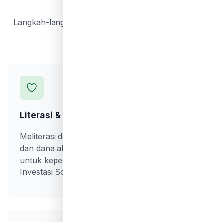
Misi Kami
Langkah-langkah strategis yang kami tempuh untuk
mewujudkan visi
Literasi & Penggalangan Dana Digital
Meliterasi dan menggalang dana infaq shadaqah
dan dana abadi (Trust Fund) berbasis digital
untuk kepentingan kegiatan yang berbasis
Investasi Sosial.