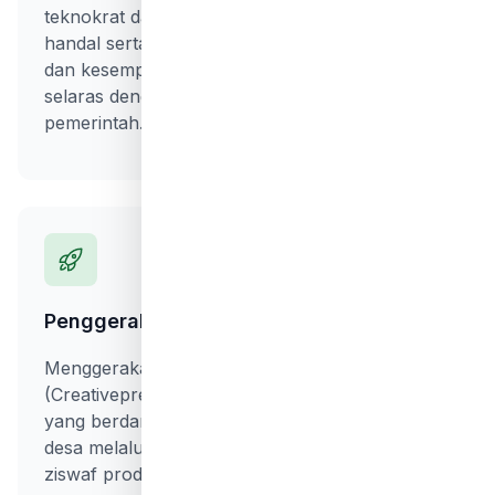
teknokrat dan wirausahawan yang unggul dan
handal serta memberikan akses lapangan kerja
dan kesempatan berkarir di sektor strategis
selaras dengan bidang yang dibutuhkan
pemerintah.
Penggerak Sektor Riil & UMKM
Menggerakan sektor riil dan para pelaku UMKM
(Creativepreneur) dengan pola supply chain
yang berdampak pada pertumbuhan ekonomi
desa melalui pemanfaatan dana sosial berbasis
ziswaf produktif.