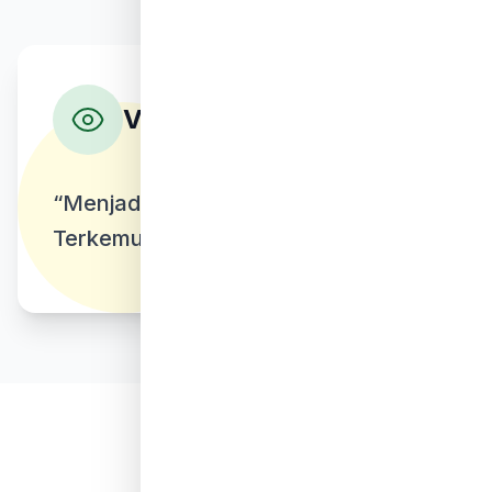
Rekening Lengkap
Annual Report
Visi Kami
“Menjadi Lembaga Filantropi Islam
Terkemuka”