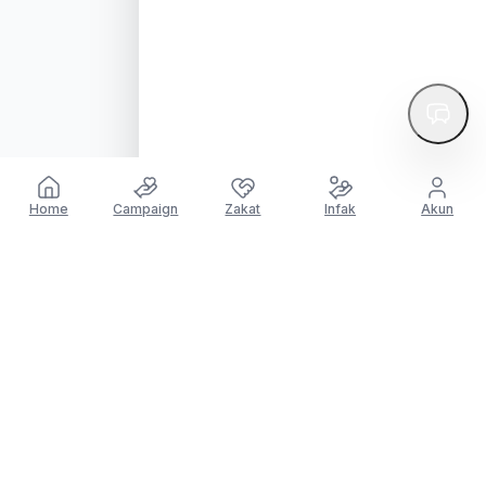
Home
Campaign
Zakat
Infak
Akun
© 2026 NU Care-LAZISNU