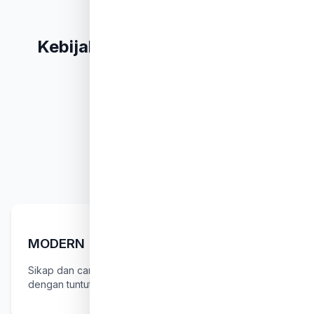
Kebijakan Mutu Management
MODERN
Sikap dan cara berfikir serta cara bertindak sesuai
dengan tuntutan zaman (wal Akhdzu bil Jadidil Ashlah).