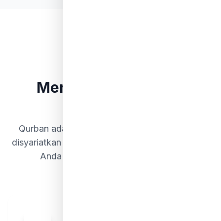
Keutamaan Qurban
Mengapa
Berqurban
Istimewa?
Qurban adalah salah satu ibadah agung yang
disyariatkan Allah SWT. Tunaikan ibadah qurban
Anda dan rasakan keberkahannya.