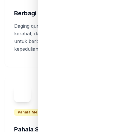
Berbagi dengan Sesama
Daging qurban dibagikan kepada fakir miskin,
kerabat, dan tetangga. Ini menjadi momentum
untuk berbagi kebahagiaan dan meningkatkan
kepedulian sosial di hari raya.
Pahala Melimpah
Pahala Setiap Helai Bulu