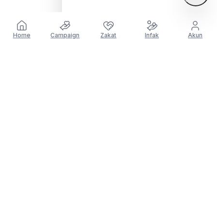
Cerita mereka yang telah merasakan manfaat dari
LAZISNU
Home
Campaign
Zakat
Infak
Akun
© 2026 NU Care-LAZISNU
Saya yakin LAZISNU sebagai bagian dari NU
yang memiliki jaringan luas, sehingga manfaat
pasti sampai ke orang yang membutuhkan.
Muhammad Raflin
Qatar