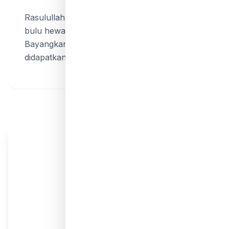
Rasulullah SAW bersabda bahwa setiap helai
bulu hewan qurban bernilai satu kebaikan.
Bayangkan betapa banyak pahala yang
didapatkan dari satu ekor hewan qurban.
❝
Tidak ada amalan anak Adam pada
hari Nahr (Idul Adha) yang lebih
dicintai Allah selain mengalirkan