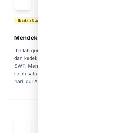
Ibadah Utama
Mendekatkan Diri kepada Allah
Ibadah qurban merupakan bentuk ketaatan
dan kedekatan seorang hamba kepada Allah
SWT. Menyembelih hewan qurban adalah
salah satu ibadah yang paling dicintai Allah di
hari Idul Adha.