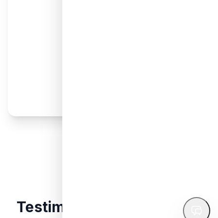
darah (berqurban). Sesungguhnya
hewan qurban itu akan datang pada
hari kiamat dengan tanduk-
tanduknya, bulu-bulunya, dan kuku-
kukunya.
(HR. Tirmidzi & Ibnu Majah)
Testimoni
#SahabatPeduli